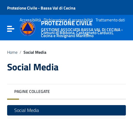
Vai ai contenuti
Vai al menu di navigazione
Protezione Civile - Bassa Val di Cecina
Vai al footer
Accessibilità
Dichiarazione di accessibilità
Trattamento dati
PROTEZIONE CIVILE
Attiva / disattiva la navigazione
GESTIONE ASSOCIATA BASSA VAL DI CECINA -
Comuni di Bibbona, Castagneto Carducci,
Cecina e Rosignano Marittimo
Home
/
Social Media
Social Media
PAGINE COLLEGATE
Social Media