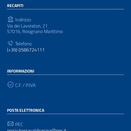
RECAPITI
Indirizzo
Via dei Lavoratori, 21
57016, Rosignano Marittimo
Telefono
(+39) 0586724111
INFORMAZIONI
C.F. / P.IVA
POSTA ELETTRONICA
PEC
prociv.bassavaldicecina@pec.it