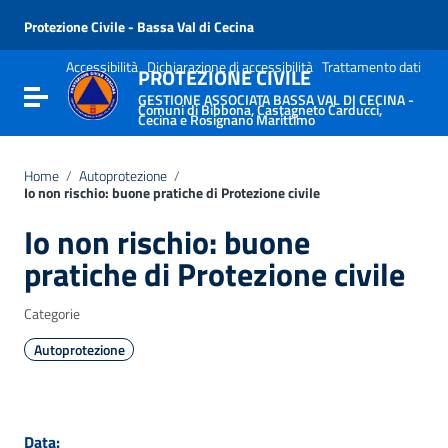
Vai ai contenuti
Vai al menu di navigazione
Protezione Civile - Bassa Val di Cecina
Vai al footer
Accessibilità
Dichiarazione di accessibilità
Trattamento dati
PROTEZIONE CIVILE
Attiva / disattiva la navigazione
GESTIONE ASSOCIATA BASSA VAL DI CECINA -
Comuni di Bibbona, Castagneto Carducci,
Cecina e Rosignano Marittimo
Home
/
Autoprotezione
/
Io non rischio: buone pratiche di Protezione civile
Io non rischio: buone
pratiche di Protezione civile
Categorie
Autoprotezione
Data: