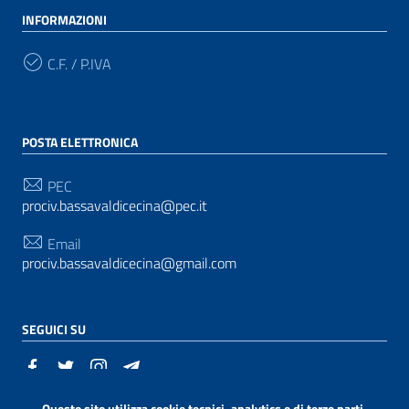
INFORMAZIONI
C.F. / P.IVA
POSTA ELETTRONICA
PEC
prociv.bassavaldicecina@pec.it
Email
prociv.bassavaldicecina@gmail.com
SEGUICI SU